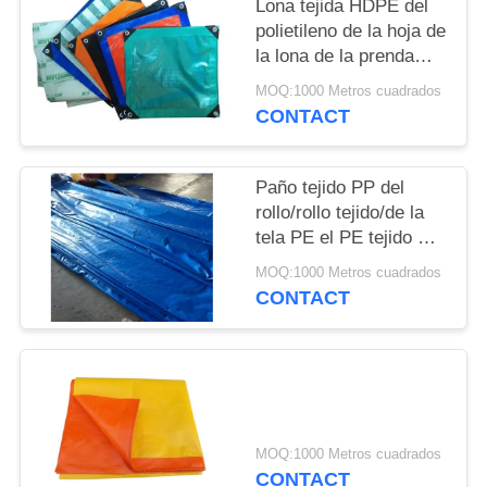
Lona tejida HDPE del
PRIVACY
polietileno de la hoja de
POLICY
la lona de la prenda
impermeable PE de la
MOQ:1000 Metros cuadrados
laminación de la tela
CONTACT
+HDPE
Paño tejido PP del
rollo/rollo tejido/de la
tela PE el PE tejido PE
de la tela (lona del PE)
MOQ:1000 Metros cuadrados
CONTACT
MOQ:1000 Metros cuadrados
CONTACT