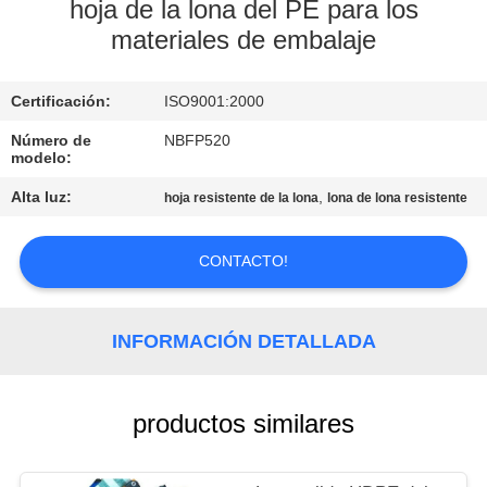
hoja de la lona del PE para los
materiales de embalaje
CONTROL
DE
Certificación:
ISO9001:2000
CALIDAD
Número de
NBFP520
modelo:
ÉNTRENOS
Alta luz:
,
hoja resistente de la lona
lona de lona resistente
EN
CONTACTO
CONTACTO!
CON
INFORMACIÓN DETALLADA
MAPA
DEL
productos similares
SITIO