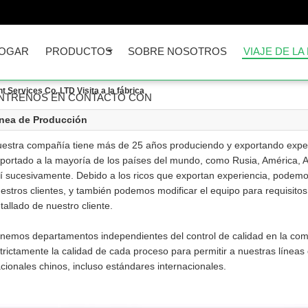
OGAR
PRODUCTOS
SOBRE NOSOTROS
VIAJE DE LA
 Services Co.,LTD Visita a la fábrica
NTRENOS EN CONTACTO CON
nea de Producción
estra compañía tiene más de 25 años produciendo y exportando exper
portado a la mayoría de los países del mundo, como Rusia, América, Aus
í sucesivamente. Debido a los ricos que exportan experiencia, podemos
estros clientes, y también podemos modificar el equipo para requisitos 
tallado de nuestro cliente.
nemos departamentos independientes del control de calidad en la comp
trictamente la calidad de cada proceso para permitir a nuestras línea
cionales chinos, incluso estándares internacionales.