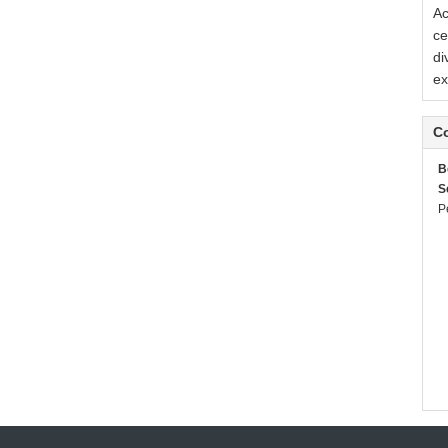
Ac
ce
di
ex
C
B
S
P