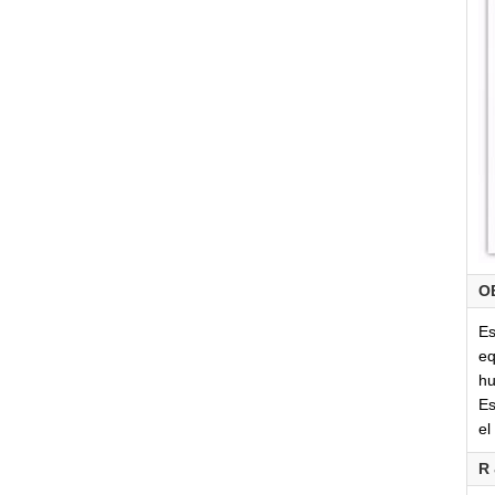
O
Es
eq
hu
Es
el
R