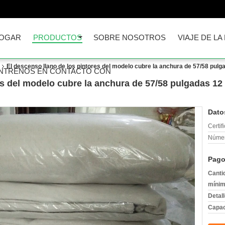
OGAR
PRODUCTOS
SOBRE NOSOTROS
VIAJE DE LA
El descenso llano de los pintores del modelo cubre la anchura de 57/58 pulg
NTRENOS EN CONTACTO CON
es del modelo cubre la anchura de 57/58 pulgadas 12 
Dato
Certif
Númer
Pago
Canti
mínim
Detal
Capac