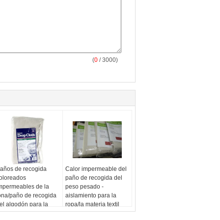
(
0
/ 3000)
años de recogida
Calor impermeable del
oloreados
paño de recogida del
mpermeables de la
peso pesado -
ona/paño de recogida
aislamiento para la
el algodón para la
ropa/la materia textil
ubierta del sofá
casera