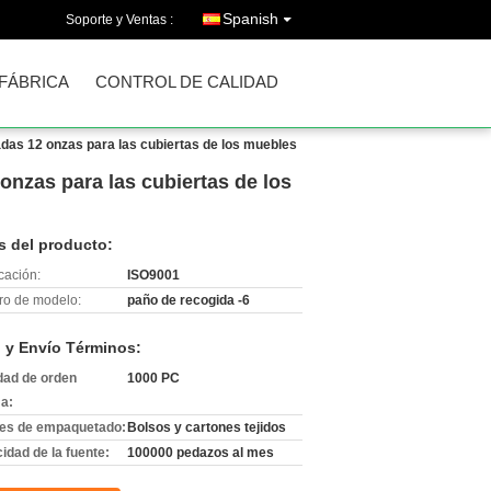
Spanish
Soporte y Ventas :
 FÁBRICA
CONTROL DE CALIDAD
adas 12 onzas para las cubiertas de los muebles
onzas para las cubiertas de los
s del producto:
icación:
ISO9001
o de modelo:
paño de recogida -6
 y Envío Términos:
dad de orden
1000 PC
a:
les de empaquetado:
Bolsos y cartones tejidos
idad de la fuente:
100000 pedazos al mes