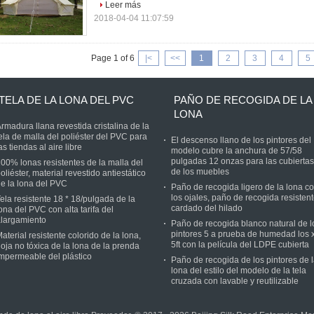
Leer más
2018-04-04 11:07:59
Page 1 of 6
|<
<<
1
2
3
4
5
TELA DE LA LONA DEL PVC
PAÑO DE RECOGIDA DE LA
LONA
rmadura llana revestida cristalina de la
ela de malla del poliéster del PVC para
El descenso llano de los pintores del
as tiendas al aire libre
modelo cubre la anchura de 57/58
pulgadas 12 onzas para las cubiertas
00% lonas resistentes de la malla del
de los muebles
oliéster, material revestido antiestático
e la lona del PVC
Paño de recogida ligero de la lona c
los ojales, paño de recogida resisten
ela resistente 18 * 18/pulgada de la
cardado del hilado
ona del PVC con alta tarifa del
largamiento
Paño de recogida blanco natural de l
pintores 5 a prueba de humedad los 
aterial resistente colorido de la lona,
5ft con la película del LDPE cubierta
oja no tóxica de la lona de la prenda
mpermeable del plástico
Paño de recogida de los pintores de 
lona del estilo del modelo de la tela
cruzada con lavable y reutilizable