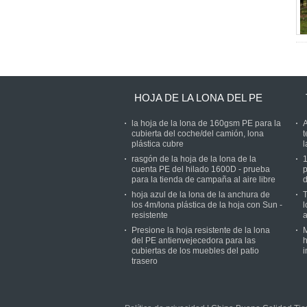
HOJA DE LA LONA DEL PE
la hoja de la lona de 160gsm PE para la
A
cubierta del coche/del camión, lona
t
plástica cubre
l
rasgón de la hoja de la lona de la
1
cuenta PE del hilado 1600D - prueba
p
para la tienda de campaña al aire libre
d
hoja azul de la lona de la anchura de
T
los 4m/lona plástica de la hoja con Sun -
l
resistente
a
Presione la hoja resistente de la lona
M
del PE antienvejecedora para las
h
cubiertas de los muebles del patio
i
trasero