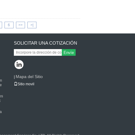
6
>>
>|
SOLICITAR UNA COTIZACIÓN
Envíe
Mapa del Sitio
|
on
Sitio movil
te
os
x
la