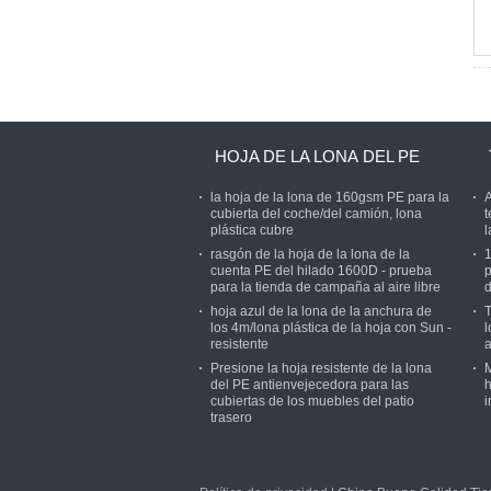
HOJA DE LA LONA DEL PE
la hoja de la lona de 160gsm PE para la
A
cubierta del coche/del camión, lona
t
plástica cubre
l
rasgón de la hoja de la lona de la
1
cuenta PE del hilado 1600D - prueba
p
para la tienda de campaña al aire libre
d
hoja azul de la lona de la anchura de
T
los 4m/lona plástica de la hoja con Sun -
l
resistente
a
Presione la hoja resistente de la lona
M
del PE antienvejecedora para las
h
cubiertas de los muebles del patio
i
trasero