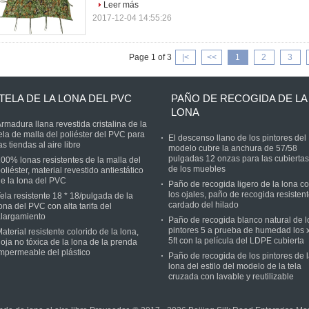
Leer más
2017-12-04 14:55:26
Page 1 of 3
|<
<<
1
2
3
TELA DE LA LONA DEL PVC
PAÑO DE RECOGIDA DE LA
LONA
rmadura llana revestida cristalina de la
ela de malla del poliéster del PVC para
El descenso llano de los pintores del
as tiendas al aire libre
modelo cubre la anchura de 57/58
pulgadas 12 onzas para las cubiertas
00% lonas resistentes de la malla del
de los muebles
oliéster, material revestido antiestático
e la lona del PVC
Paño de recogida ligero de la lona c
los ojales, paño de recogida resisten
ela resistente 18 * 18/pulgada de la
cardado del hilado
ona del PVC con alta tarifa del
largamiento
Paño de recogida blanco natural de l
pintores 5 a prueba de humedad los 
aterial resistente colorido de la lona,
5ft con la película del LDPE cubierta
oja no tóxica de la lona de la prenda
mpermeable del plástico
Paño de recogida de los pintores de 
lona del estilo del modelo de la tela
cruzada con lavable y reutilizable