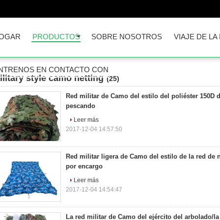
OGAR
PRODUCTOS
SOBRE NOSOTROS
VIAJE DE LA
NTRENOS EN CONTACTO CON
ilitary style camo netting
(25)
Red militar de Camo del estilo del poliéster 150D d
pescando
Leer más
2017-12-04 14:57:50
Red militar ligera de Camo del estilo de la red de 
por encargo
Leer más
2017-12-04 14:54:47
La red militar de Camo del ejército del arbolado/l