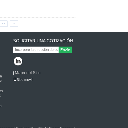
>>
>|
SOLICITAR UNA COTIZACIÓN
Envíe
Mapa del Sitio
|
on
Sitio movil
te
os
x
la