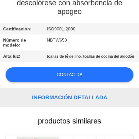
descolórese con absorbencia de
apogeo
CONTROL
DE
Certificación:
ISO9001:2000
CALIDAD
Número de
NBTW653
modelo:
ÉNTRENOS
Alta luz:
,
toallas de té de lino
toallas de cocina del algodón
EN
CONTACTO
CONTACTO!
CON
INFORMACIÓN DETALLADA
MAPA
DEL
productos similares
SITIO