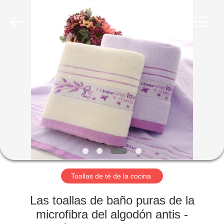
Beijing
Silk
Road
Enterprise
Management
Services
Co.,LTD.
All
HOGAR
Rights
Reserved.
PRODUCTOS
SOBRE
NOSOTROS
VIAJE
DE
Toallas de té de la cocina
LA
Las toallas de baño puras de la
FÁBRICA
microfibra del algodón antis -