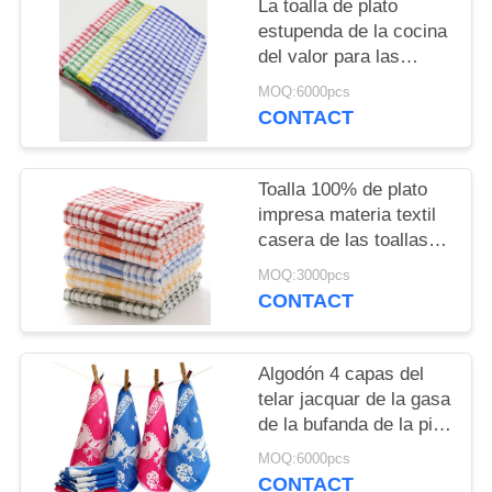
La toalla de plato
PRIVACY
estupenda de la cocina
POLICY
del valor para las
toallas de té de
MOQ:6000pcs
Japón/de los
CONTACT
materiales de algodón
vende al por mayor
Toalla 100% de plato
impresa materia textil
casera de las toallas
de té de la cocina del
MOQ:3000pcs
algodón
CONTACT
Algodón 4 capas del
telar jacquar de la gasa
de la bufanda de la piel
del agua de la toalla del
MOQ:6000pcs
niño 12 pedazos por
CONTACT