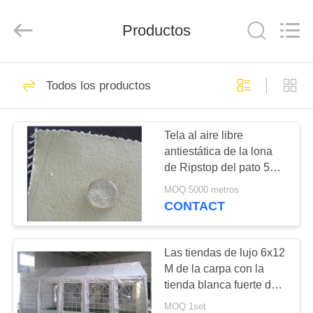
Beijing
Silk
Road
Productos
Enterprise
Management
Services
Co.,LTD.
All
HOGAR
25
Rights
Reserved.
Todos los productos
Tienda de lona al
PRODUCTOS
aire libre
Tela al aire libre
antiestática de la lona
SOBRE
de Ripstop del pato 56
NOSOTROS
pulgadas para los
MOQ:5000 metros
bolsos del equipaje
CONTACT
30
VIAJE
Tiendas al aire libre
DE
Las tiendas de lujo 6x12
M de la carpa con la
LA
del partido
tienda blanca fuerte del
FÁBRICA
partido de la lona de
MOQ:1set