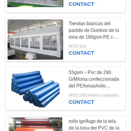
200gsm PE con
CONTACT
galvanizado
CONTROL
completamente y
DE
empernaron el marco de
Tiendas blancas del
27
acero
CALIDAD
partido de Ourdoor de la
Tela de la lona de la
lona de 180gsm PE con
Windows para escardar
tienda
MOQ:1set
ÉNTRENOS
CONTACT
EN
CONTACTO
55gsm ~ Pvc de 290
CON
G/M/lona confeccionada
del PE/lonas/rollo
35
polivinílicos de la lona
MAPA
MOQ:1000 Metros cuadrados
tela de la lona del
CONTACT
DEL
pvc
SITIO
rollo ignífugo de la tela
de la lona del PVC de la