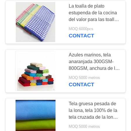
La toalla de plato
estupenda de la cocina
22
del valor para las toallas
Tienda de Yurt del
de té de Japón/de los
MOQ:6000pcs
materiales de algodón
CONTACT
mongolian
vende al por mayor
Azules marinos, tela
anaranjada 300GSM-
800GSM, anchura de la
lona de la tienda del
12
MOQ:5000 metros
estilo de la tela cruzada
CONTACT
Tienda militar del
del 1.5m
ejército
Tela gruesa pesada de
la lona, tela 100% de la
tela cruzada de la lona
de algodón para el hotel
MOQ:5000 metros