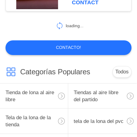
CONTACT
22
Tienda plegable del
loading...
Gazebo
CONTACTO!
Categorías Populares
Todos
22
Tienda de campaña
Tienda de lona al aire
Tiendas al aire libre
al aire libre
libre
del partido
Tela de la lona de la
tela de la lona del pvc
tienda