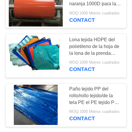
PRIVACY
naranja 1000D para la
cubierta, sombra, tienda
POLICY
MOQ:1000 Metros cuadrados
CONTACT
38
Hoja de la lona del
Lona tejida HDPE del
PE
polietileno de la hoja de
la lona de la prenda
impermeable PE de la
MOQ:1000 Metros cuadrados
laminación de la tela
CONTACT
+HDPE
30
Paño tejido PP del
Toallas de té de la
rollo/rollo tejido/de la
tela PE el PE tejido PE
cocina
de la tela (lona del PE)
MOQ:1000 Metros cuadrados
CONTACT