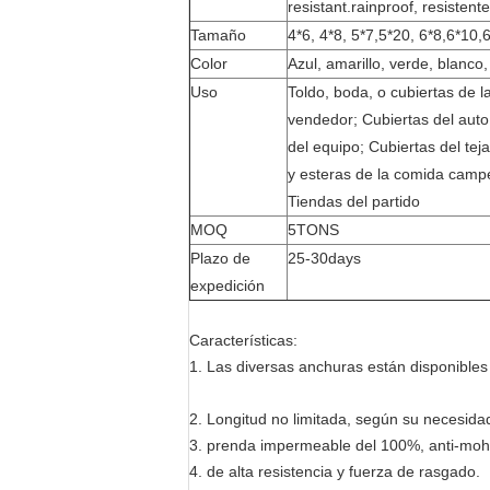
resistant.rainproof, resist
Tamaño
4*6, 4*8, 5*7,5*20, 6*8,6*10,
Color
Azul, amarillo, verde, blanco,
Uso
Toldo, boda, o cubiertas de la
vendedor; Cubiertas del auto
del equipo; Cubiertas del tej
y esteras de la comida campe
Tiendas del partido
MOQ
5TONS
Plazo de
25-30days
expedición
Características:
1.
Las diversas anchuras están disponibles 
2.
Longitud no limitada, según su necesida
3. prenda impermeable del 100%, anti-moho,
4. de alta resistencia y fuerza de rasgado.