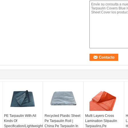
PE Tarpaulin With All
Recycled Plastic Sheet
Multi Layers Cross
H
Kinds Of
Pe Tarpaulin Roll |
Lamination Silpaulin
L
Specification/Lightweight
China Pe Tarpaulin In
Tarpaulins,Pe
H