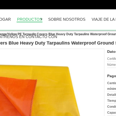
OGAR
PRODUCTOS
SOBRE NOSOTROS
VIAJE DE LA
ange/Yellow PE Tarpaulin Covers Blue Heavy Duty Tarpaulins Waterproof Grou
NTRENOS EN CONTACTO CON
ers Blue Heavy Duty Tarpaulins Waterproof Ground
Dato
Certif
Númer
Pago
Canti
mínim
Detal
Tiemp
Condi
Capac