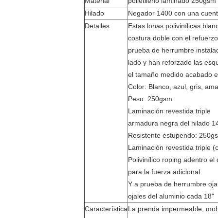
Material
polietileno laminado 250gsm
Hilado
Negador 1400 con una cuent
Detalles
Estas lonas polivinílicas bl
costura doble con el refuerzo
prueba de herrumbre instala
lado y han reforzado las esq
el tamaño medido acabado e
Color: Blanco, azul, gris, ama
Peso: 250gsm
Laminación revestida triple
armadura negra del hilado 14 x
Resistente estupendo: 250g
Laminación revestida triple (
Polivinílico roping adentro el
para la fuerza adicional
Y a prueba de herrumbre ojal
ojales del aluminio cada 18"
Característica
La prenda impermeable, moho 