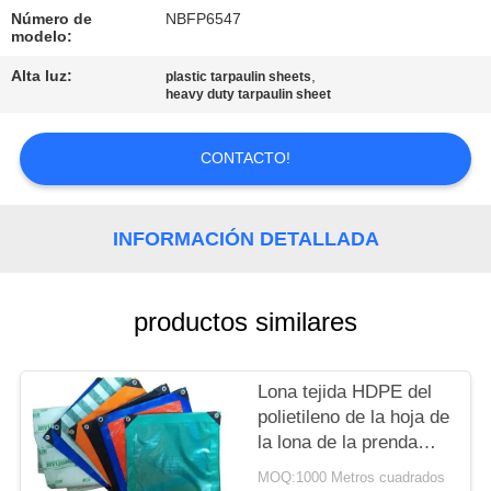
Número de
NBFP6547
CONTROL
modelo:
DE
Alta luz:
,
plastic tarpaulin sheets
heavy duty tarpaulin sheet
CALIDAD
CONTACTO!
ÉNTRENOS
EN
INFORMACIÓN DETALLADA
CONTACTO
CON
productos similares
MAPA
Lona tejida HDPE del
DEL
polietileno de la hoja de
SITIO
la lona de la prenda
impermeable PE de la
MOQ:1000 Metros cuadrados