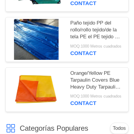
laminación de la tela
PRIVACY
CONTACT
+HDPE
POLICY
Paño tejido PP del
rollo/rollo tejido/de la
tela PE el PE tejido PE
de la tela (lona del PE)
MOQ:1000 Metros cuadrados
CONTACT
Orange/Yellow PE
Tarpaulin Covers Blue
Heavy Duty Tarpaulins
Waterproof Ground
MOQ:1000 Metros cuadrados
Sheet Cover
CONTACT
Categorías Populares
Todos