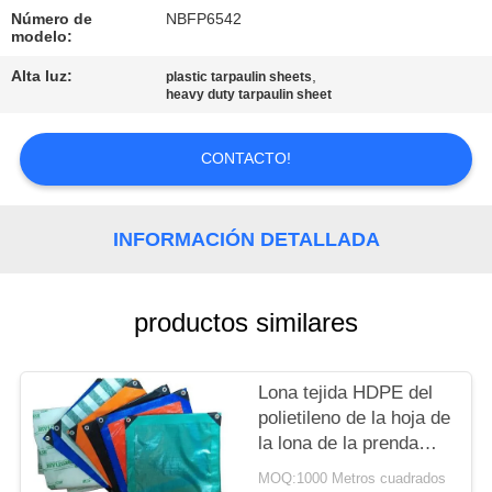
Número de
NBFP6542
CONTROL
modelo:
DE
Alta luz:
,
plastic tarpaulin sheets
heavy duty tarpaulin sheet
CALIDAD
CONTACTO!
ÉNTRENOS
EN
INFORMACIÓN DETALLADA
CONTACTO
CON
productos similares
MAPA
Lona tejida HDPE del
DEL
polietileno de la hoja de
SITIO
la lona de la prenda
impermeable PE de la
MOQ:1000 Metros cuadrados