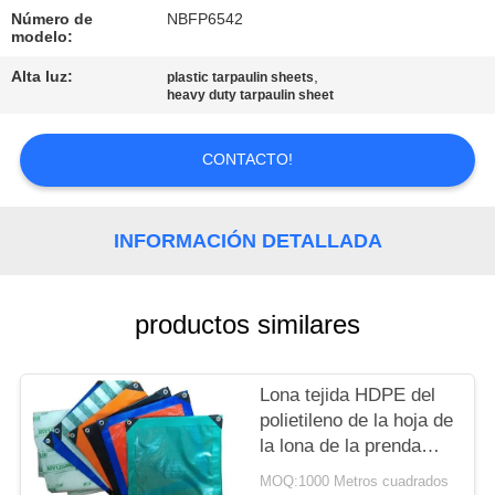
Número de
NBFP6542
CONTROL
modelo:
DE
Alta luz:
,
plastic tarpaulin sheets
heavy duty tarpaulin sheet
CALIDAD
CONTACTO!
ÉNTRENOS
EN
INFORMACIÓN DETALLADA
CONTACTO
CON
productos similares
MAPA
Lona tejida HDPE del
DEL
polietileno de la hoja de
SITIO
la lona de la prenda
impermeable PE de la
MOQ:1000 Metros cuadrados